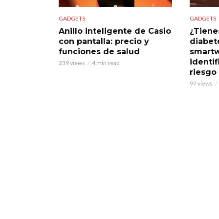
GADGETS
GADGETS
Anillo inteligente de Casio
¿Tiene
con pantalla: precio y
diabet
funciones de salud
smart
identif
239 views
4 min read
riesgo
97 views