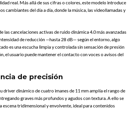
idad real. Más allá de sus cifras o colores, este modelo introduce
os cambiantes del día a día, donde la música, las videollamadas y
e las cancelaciones activas de ruido dinámica 4.0 más avanzadas
a intensidad de reducción —hasta 28 dB— según el entorno, algo
tado es una escucha limpia y controlada sin sensación de presión
n, el usuario puede mantener el contacto con voces o avisos del
encia de precisión
Su driver dinámico de cuatro imanes de 11 mm amplía el rango de
ntregando graves más profundos y agudos con textura. A ello se
a escena tridimensional y envolvente, ideal para contenidos