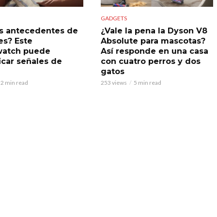
GADGETS
s antecedentes de
¿Vale la pena la Dyson V8
es? Este
Absolute para mascotas?
watch puede
Así responde en una casa
icar señales de
con cuatro perros y dos
gatos
2 min read
253 views
5 min read