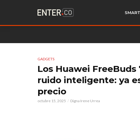
SMART
GADGETS
Los Huawei FreeBuds 7
ruido inteligente: ya 
precio
octubre 15, 2025
Digna Irene Urrea