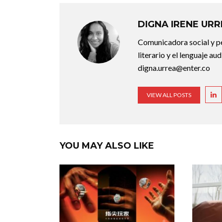
DIGNA IRENE UR
Comunicadora social y pe
literario y el lenguaje au
digna.urrea@enter.co
VIEW ALL POSTS
YOU MAY ALSO LIKE