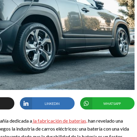
LINKEDIN
WHATSAPP
añía dedicada a
la fabricación de baterías,
han revelado una
egos la industria de carros eléctricos: una batería con una vida
 relevante dado que la durabilidad de la batería es un factor