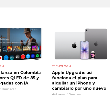
GÍA
TECNOLOGÍA
 lanza en Colombia
Apple Upgrade: así
sores QLED de 85 y
funciona el plan para
lgadas con IA
alquilar un iPhone y
cambiarlo por uno nuevo
3 min read
442 views
3 min read