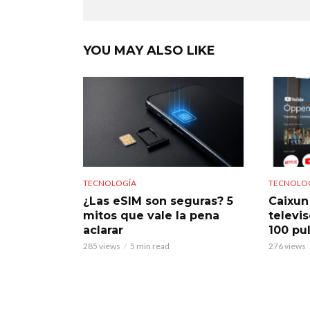
YOU MAY ALSO LIKE
TECNOLOGÍA
TECNOLO
¿Las eSIM son seguras? 5
Caixun
mitos que vale la pena
televi
aclarar
100 pu
285 views
5 min read
276 views