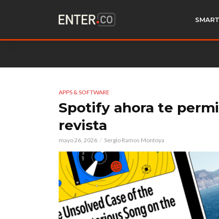
SMART
APPS & SOFTWARE
Spotify ahora te permi
revista
mayo 26, 2026
Sergio Ramos Montoya