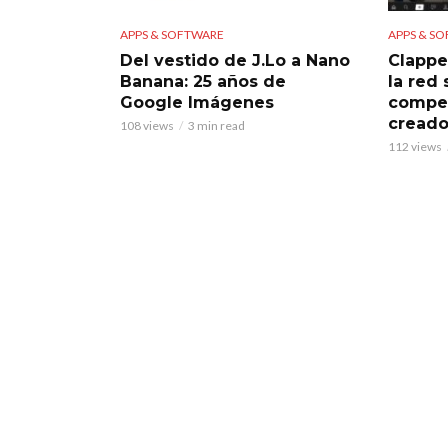
APPS & SOFTWARE
APPS & S
Del vestido de J.Lo a Nano
Clappe
Banana: 25 años de
la red
Google Imágenes
compet
creado
108 views
3 min read
112 views