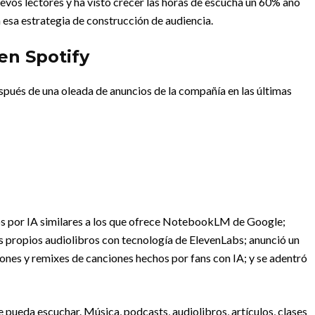
vos lectores y ha visto crecer las horas de escucha un 60% año
en esa estrategia de construcción de audiencia.
en Spotify
espués de una oleada de anuncios de la compañía en las últimas
s por IA similares a los que ofrece NotebookLM de Google;
s propios audiolibros con tecnología de ElevenLabs; anunció un
ones y remixes de canciones hechos por fans con IA; y se adentró
e pueda escuchar. Música, podcasts, audiolibros, artículos, clases