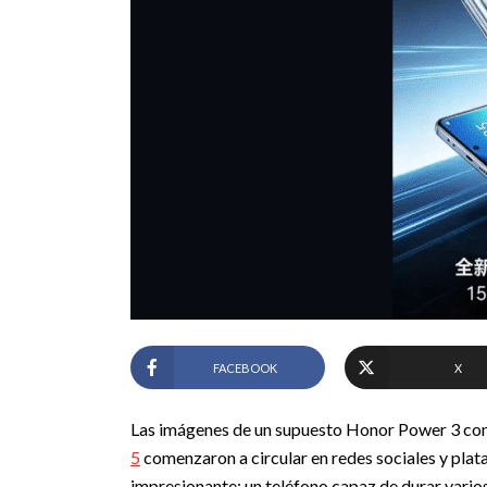
FACEBOOK
X
Las imágenes de un supuesto Honor Power 3 con
5
comenzaron a circular en redes sociales y pla
impresionante: un teléfono capaz de durar varios 