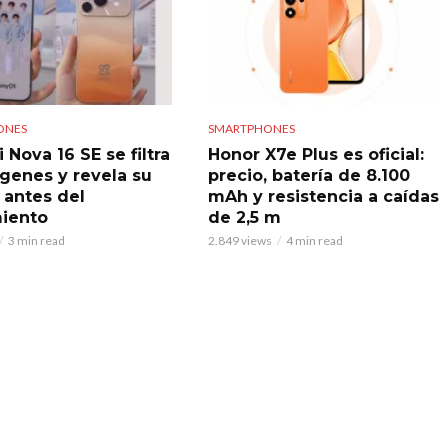
ONES
SMARTPHONES
Nova 16 SE se filtra
Honor X7e Plus es oficial:
genes y revela su
precio, batería de 8.100
 antes del
mAh y resistencia a caídas
iento
de 2,5 m
3 min read
2.849 views
4 min read