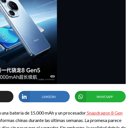
LINKEDIN
WHATSAPP
 una batería de 15.000 mAh y un procesador
Snapdragon 8 Gen
taformas chinas durante las últimas semanas. La promesa parece
días sin pasar por el cargador. Sin embargo, la realidad detrás de