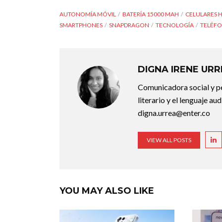
AUTONOMÍA MÓVIL
BATERÍA 15000 MAH
CELULARES 
SMARTPHONES
SNAPDRAGON
TECNOLOGÍA
TELÉFO
DIGNA IRENE UR
Comunicadora social y pe
literario y el lenguaje au
digna.urrea@enter.co
VIEW ALL POSTS
YOU MAY ALSO LIKE