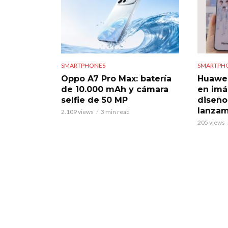
SMARTPHONES
SMARTPH
Oppo A7 Pro Max: batería
Huawei 
de 10.000 mAh y cámara
en imá
selfie de 50 MP
diseño
lanzam
2.109 views
3 min read
205 views