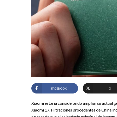
FACEBOOK
X
Xiaomi estaría considerando ampliar su actual ge
Xiaomi 17. Filtraciones procedentes de China ind
a pesar de que el calendario principal de lanzam