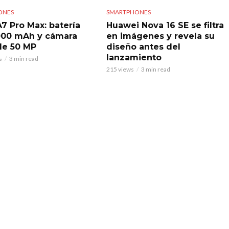
ONES
SMARTPHONES
7 Pro Max: batería
Huawei Nova 16 SE se filtra
000 mAh y cámara
en imágenes y revela su
 de 50 MP
diseño antes del
lanzamiento
s
3 min read
215 views
3 min read