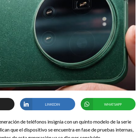
LINKEDIN
WHATSAPP
neración de teléfonos insignia con un quinto modelo de la serie
ican que el dispositivo se encuentra en fase de pruebas internas,
ientos de esta generación ya se dio por concluido.