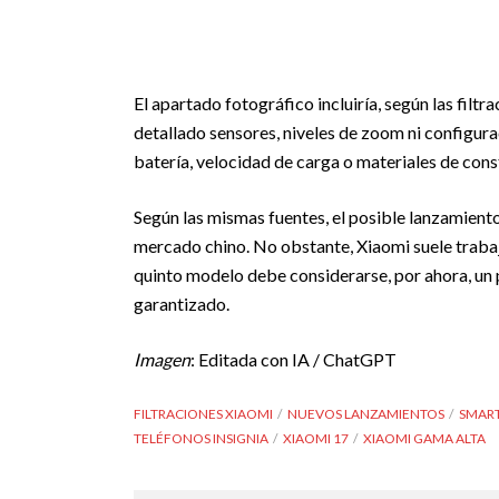
El apartado fotográfico incluiría, según las filtr
detallado sensores, niveles de zoom ni configur
batería, velocidad de carga o materiales de con
Según las mismas fuentes, el posible lanzamient
mercado chino. No obstante, Xiaomi suele trabaj
quinto modelo debe considerarse, por ahora, un
garantizado.
Imagen
: Editada con IA / ChatGPT
FILTRACIONES XIAOMI
NUEVOS LANZAMIENTOS
SMAR
TELÉFONOS INSIGNIA
XIAOMI 17
XIAOMI GAMA ALTA