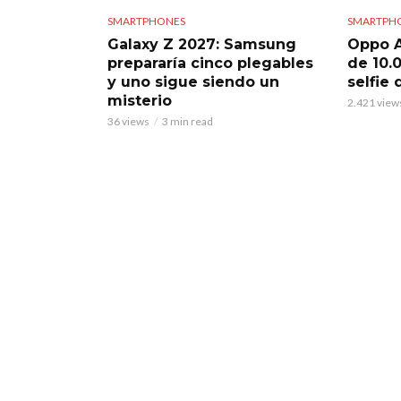
SMARTPHONES
SMARTPH
Galaxy Z 2027: Samsung
Oppo A
prepararía cinco plegables
de 10.
y uno sigue siendo un
selfie
misterio
2.421 view
36 views
3 min read