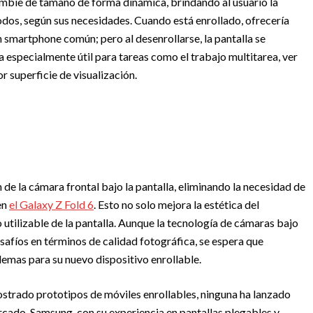
cambie de tamaño de forma dinámica, brindando al usuario la
modos, según sus necesidades. Cuando está enrollado, ofrecería
un smartphone común; pero al desenrollarse, la pantalla se
a especialmente útil para tareas como el trabajo multitarea, ver
r superficie de visualización.
 de la cámara frontal bajo la pantalla, eliminando la necesidad de
en
el Galaxy Z Fold 6
. Esto no solo mejora la estética del
 utilizable de la pantalla. Aunque la tecnología de cámaras bajo
esafíos en términos de calidad fotográfica, se espera que
emas para su nuevo dispositivo enrollable.
trado prototipos de móviles enrollables, ninguna ha lanzado
ercado. Samsung, con su experiencia en pantallas plegables y