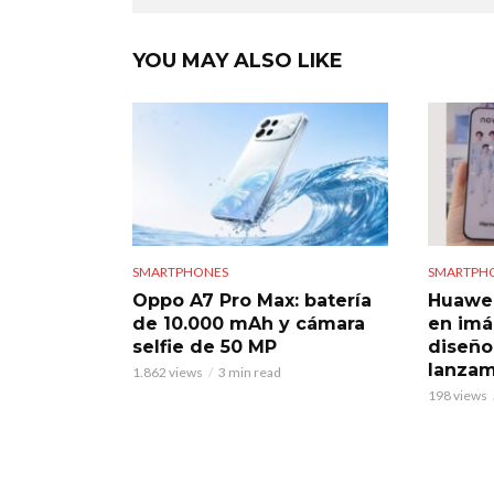
YOU MAY ALSO LIKE
SMARTPHONES
SMARTPH
Oppo A7 Pro Max: batería
Huawei 
de 10.000 mAh y cámara
en imá
selfie de 50 MP
diseño
lanzam
1.862 views
3 min read
198 views