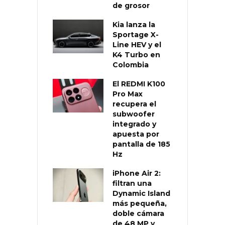
de grosor
Kia lanza la
Sportage X-
Line HEV y el
K4 Turbo en
Colombia
El REDMI K100
Pro Max
recupera el
subwoofer
integrado y
apuesta por
pantalla de 185
Hz
iPhone Air 2:
filtran una
Dynamic Island
más pequeña,
doble cámara
de 48 MP y