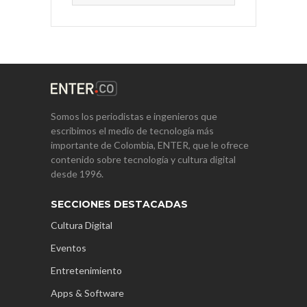
Somos los periodistas e ingenieros que
escribimos el medio de tecnología más
importante de Colombia, ENTER, que le ofrece
contenido sobre tecnología y cultura digital
desde 1996.
SECCIONES DESTACADAS
Cultura Digital
Eventos
Entretenimiento
Apps & Software