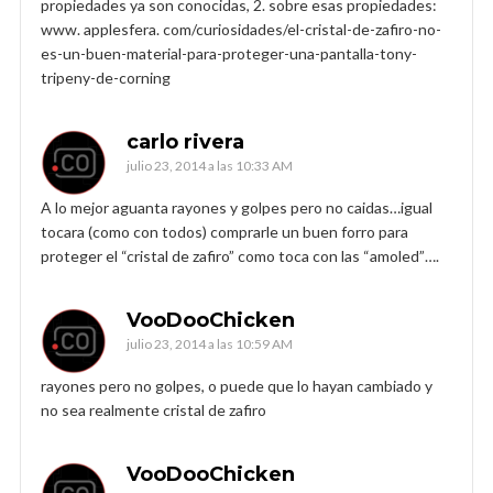
propiedades ya son conocidas, 2. sobre esas propiedades:
www. applesfera. com/curiosidades/el-cristal-de-zafiro-no-
es-un-buen-material-para-proteger-una-pantalla-tony-
tripeny-de-corning
carlo rivera
julio 23, 2014 a las 10:33 AM
A lo mejor aguanta rayones y golpes pero no caidas…igual
tocara (como con todos) comprarle un buen forro para
proteger el “cristal de zafiro” como toca con las “amoled”….
VooDooChicken
julio 23, 2014 a las 10:59 AM
rayones pero no golpes, o puede que lo hayan cambiado y
no sea realmente cristal de zafiro
VooDooChicken