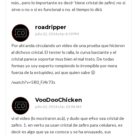
más.. pero lo importante es decir ‘tiene cristal de zafiro’, no si
sirve o no o si es funcional o no. el tiempo lo dirá
roadripper
julio 22, 2014 a las 8:19 PM
Por ahí anda circulando un video de una prueba que hicieron
al dichoso cristal. El tester lo ralla, lo curva bastante y el
cristal parece soportar muy bien el mal trato. De todas
formas yo soy experto rompiendo lo irrompible por mera
fuerza de la estupidez, así que quien sabe 😛
/watch?v=5R0_FJ4r73s
VooDooChicken
julio 23, 2014 a las 10:38 AM
ví el video (lo mostraron acá), y dudo que e4so sea cristal de
zafiro. 1. en vertu ya usan cristal de zafiro para celulares, es
decir es algo que ya se conoce y se ha ensayado, sus