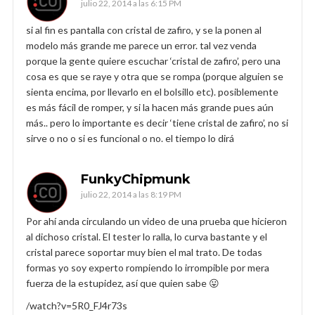
julio 22, 2014 a las 6:15 PM
si al fin es pantalla con cristal de zafiro, y se la ponen al
modelo más grande me parece un error. tal vez venda
porque la gente quiere escuchar ‘cristal de zafiro’, pero una
cosa es que se raye y otra que se rompa (porque alguien se
sienta encima, por llevarlo en el bolsillo etc). posiblemente
es más fácil de romper, y si la hacen más grande pues aún
más.. pero lo importante es decir ‘tiene cristal de zafiro’, no si
sirve o no o si es funcional o no. el tiempo lo dirá
FunkyChipmunk
julio 22, 2014 a las 8:19 PM
Por ahí anda circulando un video de una prueba que hicieron
al dichoso cristal. El tester lo ralla, lo curva bastante y el
cristal parece soportar muy bien el mal trato. De todas
formas yo soy experto rompiendo lo irrompible por mera
fuerza de la estupidez, así que quien sabe 😛
/watch?v=5R0_FJ4r73s