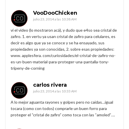
VooDooChicken
julio 23, 2014 a las 10:38 AM
ví el video (lo mostraron acá), y dudo que e4so sea cristal de
zafiro. 1. en vertu ya usan cristal de zafiro para celulares, es
decir es algo que ya se conoce y se ha ensayado, sus
propiedades ya son conocidas, 2. sobre esas propiedades:
www. applesfera. com/curiosidades/el-cristal-de-zafiro-no-
es-un-buen-material-para-proteger-una-pantalla-tony-
tripeny-de-corning
carlos rivera
julio 23, 2014 a las 10:33 AM
A lo mejor aguanta rayones y golpes pero no caidas…igual
tocara (como con todos) comprarle un buen forro para
proteger el “cristal de zafiro” como toca con las “amoled”….