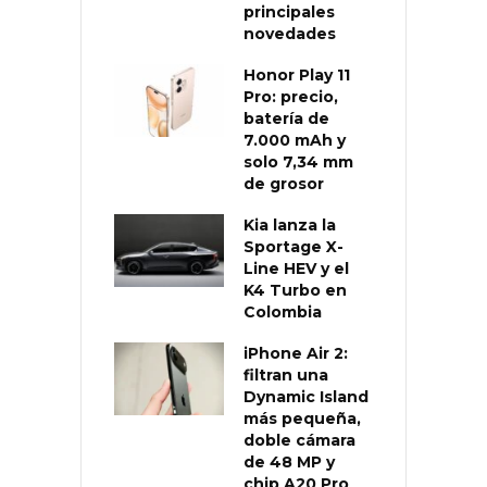
principales
novedades
Honor Play 11
Pro: precio,
batería de
7.000 mAh y
solo 7,34 mm
de grosor
Kia lanza la
Sportage X-
Line HEV y el
K4 Turbo en
Colombia
iPhone Air 2:
filtran una
Dynamic Island
más pequeña,
doble cámara
de 48 MP y
chip A20 Pro