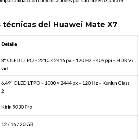
ompatibilidad con comunicaciones por satélite BDS para el
s técnicas del Huawei Mate X7
Detalle
8″ OLED LTPO – 2210 × 2416 px – 120 Hz – 409 ppi – HDR Vi
vid
6.49″ OLED LTPO – 1080 × 2444 px – 120 Hz – Kunlun Glass
2
Kirin 9030 Pro
12 / 16 / 20 GB