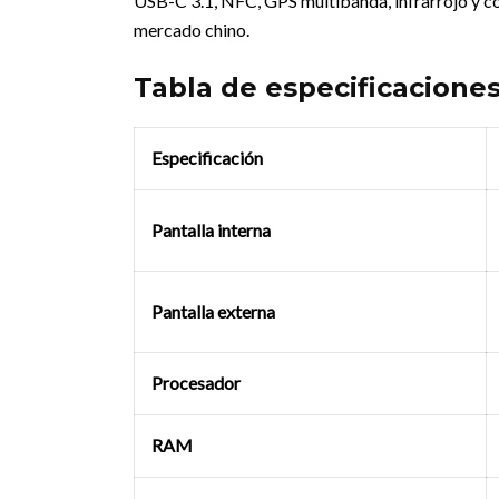
USB-C 3.1, NFC, GPS multibanda, infrarrojo y c
mercado chino.
Tabla de especificacione
Especificación
Pantalla interna
Pantalla externa
Procesador
RAM