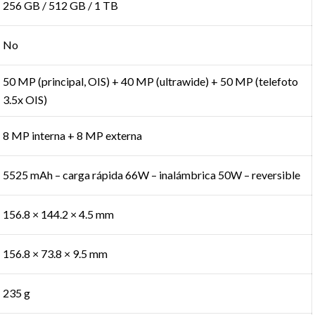
256 GB / 512 GB / 1 TB
No
50 MP (principal, OIS) + 40 MP (ultrawide) + 50 MP (telefoto
3.5x OIS)
8 MP interna + 8 MP externa
5525 mAh – carga rápida 66W – inalámbrica 50W – reversible
156.8 × 144.2 × 4.5 mm
156.8 × 73.8 × 9.5 mm
235 g