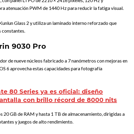
das, con panel LTPO de 2210 × 2416 píxeles, 120 Hz y
a atenuación PWM de 1440 Hz para reducir la fatiga visual.
 Kunlun Glass 2 y utiliza un laminado interno reforzado que
s constantes.
irin 9030 Pro
ador de nueve núcleos fabricado a 7 nanómetros con mejoras en
yOS 6 aprovecha estas capacidades para fotografía
e 80 Series ya es oficial: diseño
antalla con brillo récord de 8000 nits
os 20 GB de RAM y hasta 1 TB de almacenamiento, dirigidas a
otantes y juegos de alto rendimiento.