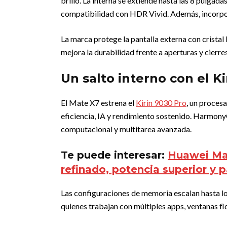
brillo. La interna se extiende hasta las 8 pulga
compatibilidad con HDR Vivid. Además, incorpor
La marca protege la pantalla externa con cristal
mejora la durabilidad frente a aperturas y cierre
Un salto interno con el K
El Mate X7 estrena el
Kirin 9030 Pro
, un proces
eficiencia, IA y rendimiento sostenido. Harmon
computacional y multitarea avanzada.
Te puede interesar:
Huawei Mat
refinado, potencia superior y p
Las configuraciones de memoria escalan hasta l
quienes trabajan con múltiples apps, ventanas fl