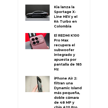
Kia lanza la
Sportage X-
Line HEV y el
K4 Turbo en
Colombia
El REDMI K100
Pro Max
recupera el
subwoofer
integrado y
apuesta por
pantalla de 185
Hz
iPhone Air 2:
filtran una
Dynamic Island
más pequeña,
doble cámara
de 48 MP y
chip A20 Pro