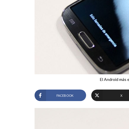
El Android más 
FACEBOOK
X