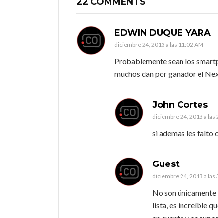
22 COMMENTS
EDWIN DUQUE YARA
diciembre 24, 2013 a las 11:02 AM
Probablemente sean los smartp
muchos dan por ganador el Nexu
John Cortes
diciembre 24, 2013 a las
si ademas les falto
Guest
diciembre 24, 2013 a las
No son únicamente 
lista, es increíble 
en cuenta y se supo