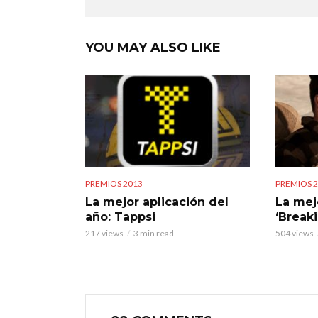
YOU MAY ALSO LIKE
PREMIOS 2013
PREMIOS 
La mejor aplicación del
La mej
año: Tappsi
‘Break
217 views
3 min read
504 views