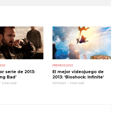
2013
PREMIOS 2013
or serie de 2013:
El mejor videojuego de
ing Bad’
2013: ‘Bioshock: Infinite’
2 min read
610 views
3 min read