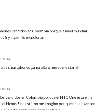
hones vendidos en Colombia porque a nivel mundial
s 5 y aqui ni lo mencionan
 2:20 PM
 otros smartphones gama alta q merecene star ahi
 3:15 PM
los vendidos en Colombia porque el HTC One está en la
que el Nexus 5 no esté, no me imagino por que no lo tuvieron
ne que esta gente sabe de tecnología…