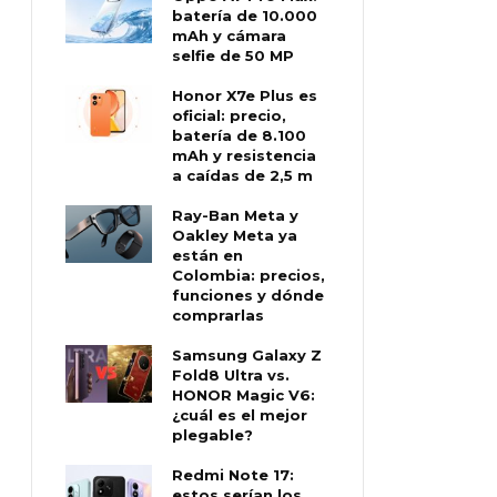
batería de 10.000
mAh y cámara
selfie de 50 MP
Honor X7e Plus es
oficial: precio,
batería de 8.100
mAh y resistencia
a caídas de 2,5 m
Ray-Ban Meta y
Oakley Meta ya
están en
Colombia: precios,
funciones y dónde
comprarlas
Samsung Galaxy Z
Fold8 Ultra vs.
HONOR Magic V6:
¿cuál es el mejor
plegable?
Redmi Note 17:
estos serían los