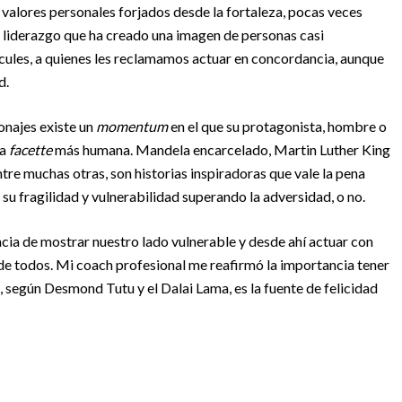
us valores personales forjados desde la fortaleza, pocas veces
el liderazgo que ha creado una imagen de personas casi
les, a quienes les reclamamos actuar en concordancia, aunque
d.
sonajes existe un
momentum
en el que su protagonista, hombre o
na
facette
más humana. Mandela encarcelado, Martin Luther King
tre muchas otras, son historias inspiradoras que vale la pena
su fragilidad y vulnerabilidad superando la adversidad, o no.
ncia de mostrar nuestro lado vulnerable y desde ahí actuar con
 de todos. Mi coach profesional me reafirmó la importancia tener
, según Desmond Tutu y el Dalai Lama, es la fuente de felicidad