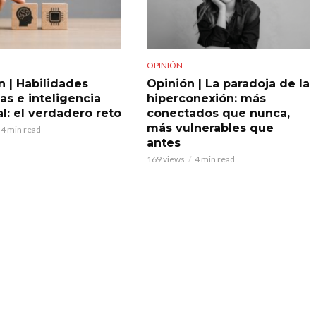
OPINIÓN
n | Habilidades
Opinión | La paradoja de la
s e inteligencia
hiperconexión: más
ial: el verdadero reto
conectados que nunca,
más vulnerables que
4 min read
antes
169 views
4 min read