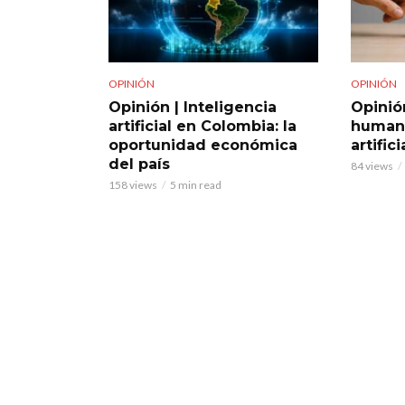
OPINIÓN
OPINIÓN
Opinión | Inteligencia
Opinió
artificial en Colombia: la
humana
oportunidad económica
artific
del país
84 views
158 views
5 min read