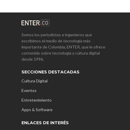
Somos los periodistas e ingenieros que
escribimos el medio de tecnología más
importante de Colombia, ENTER, que le ofrece
contenido sobre tecnología y cultura digital
desde 1996.
SECCIONES DESTACADAS
Cultura Digital
Eventos
Entretenimiento
Apps & Software
ENLACES DE INTERÉS