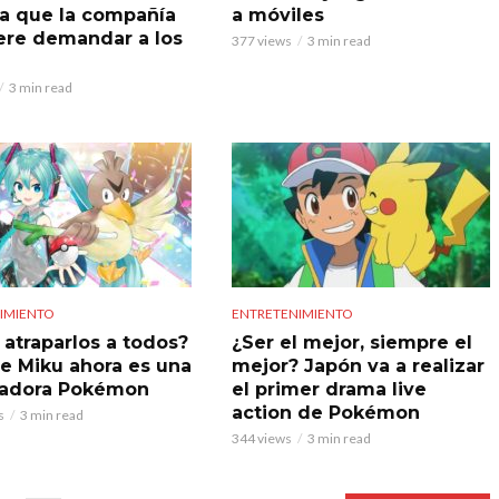
a que la compañía
a móviles
ere demandar a los
377 views
3 min read
3 min read
IMIENTO
ENTRETENIMIENTO
 atraparlos a todos?
¿Ser el mejor, siempre el
e Miku ahora es una
mejor? Japón va a realizar
nadora Pokémon
el primer drama live
action de Pokémon
s
3 min read
344 views
3 min read