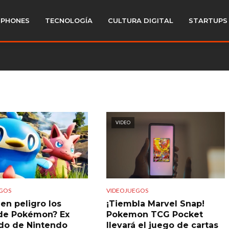
PHONES
TECNOLOGÍA
CULTURA DIGITAL
STARTUPS
VIDEO
GOS
VIDEOJUEGOS
en peligro los
¡Tiembla Marvel Snap!
de Pokémon? Ex
Pokemon TCG Pocket
do de Nintendo
llevará el juego de cartas