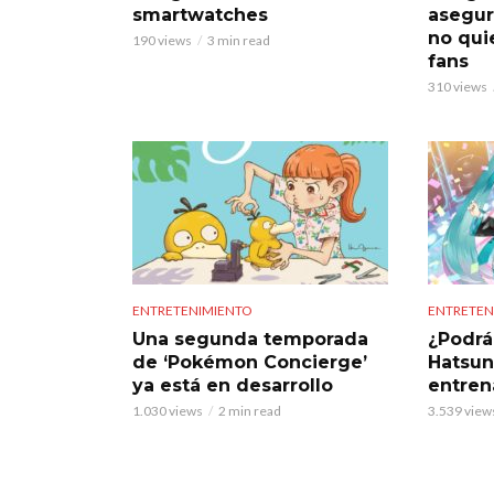
smartwatches
asegur
no qui
190 views
3 min read
fans
310 views
ENTRETENIMIENTO
ENTRETEN
Una segunda temporada
¿Podrá
de ‘Pokémon Concierge’
Hatsun
ya está en desarrollo
entre
1.030 views
2 min read
3.539 view