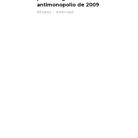
antimonopolio de 2009
89 views
4 min read