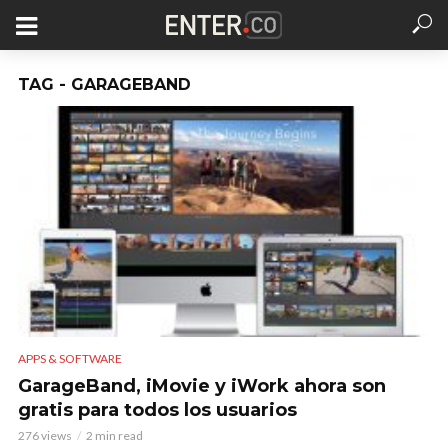
TAG - GARAGEBAND
APPS & SOFTWARE
GarageBand, iMovie y iWork ahora son
gratis para todos los usuarios
276 views
2 min read