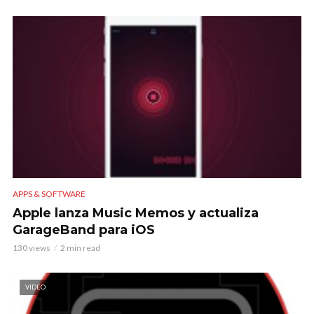
APPS & SOFTWARE
Apple lanza Music Memos y actualiza
GarageBand para iOS
130 views
2 min read
VIDEO