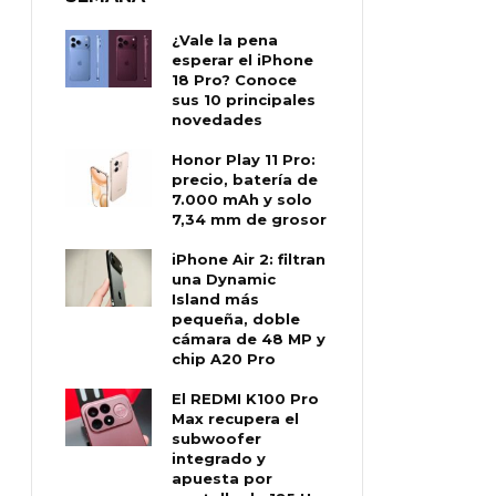
¿Vale la pena
esperar el iPhone
18 Pro? Conoce
sus 10 principales
novedades
Honor Play 11 Pro:
precio, batería de
7.000 mAh y solo
7,34 mm de grosor
iPhone Air 2: filtran
una Dynamic
Island más
pequeña, doble
cámara de 48 MP y
chip A20 Pro
El REDMI K100 Pro
Max recupera el
subwoofer
integrado y
apuesta por