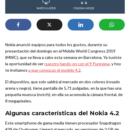
WATCH LATER
CINEMA MODE
Nokia anunció equipos para todos los gustos, durante su
presentación del domingo en el Mobile World Congress 2019
(MWC), que se lleva a cabo esta semana en Barcelona. Ya tuviste
la oportunidad de ver
nuestro hands-on con el 9 Pureview
, y hoy
te invitamos
a que conozcas el modelo 4.2
.
El dispositivo, que solo saldrá al mercado en dos colores (rosado
arena y negro), tiene pantalla de 5,71 pulgadas, en la que hay una
pequeña muesca (notch); en ella se acomoda la cámara frontal, de
8 megapíxeles.
Algunas características del Nokia 4.2
Este smartphone de gama media tienen procesador Snapdragon
439 de Qualcomm. Llegará al mercado en versiones de 2 GB de