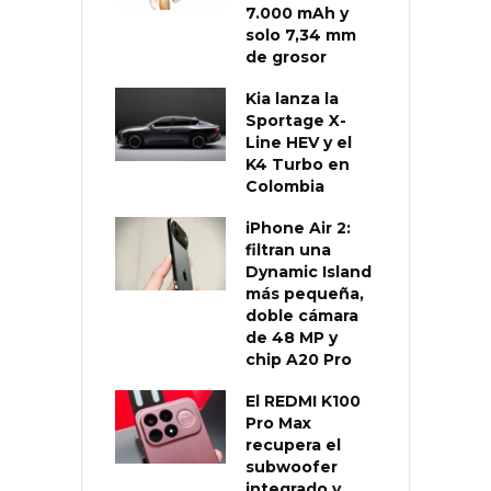
7.000 mAh y
solo 7,34 mm
de grosor
Kia lanza la
Sportage X-
Line HEV y el
K4 Turbo en
Colombia
iPhone Air 2:
filtran una
Dynamic Island
más pequeña,
doble cámara
de 48 MP y
chip A20 Pro
El REDMI K100
Pro Max
recupera el
subwoofer
integrado y