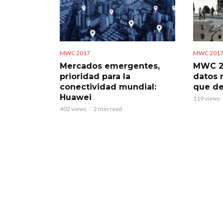
MWC 2017
MWC 201
Mercados emergentes,
MWC 20
prioridad para la
datos 
conectividad mundial:
que de
Huawei
119 views
402 views
2 min read