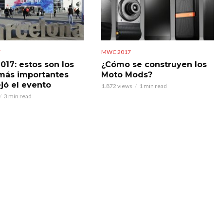
7
MWC 2017
17: estos son los
¿Cómo se construyen los
más importantes
Moto Mods?
jó el evento
1.872 views
1 min read
3 min read