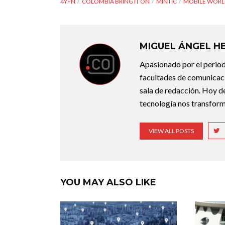
4YFN
COLOMBIA BRING IT ON
MINTIC
MOBILE WORL
MIGUEL ÁNGEL 
Apasionado por el period
facultades de comunicac
sala de redacción. Hoy d
tecnología nos transforma
VIEW ALL POSTS
YOU MAY ALSO LIKE