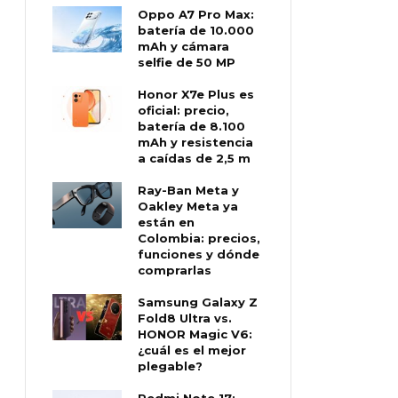
Oppo A7 Pro Max:
batería de 10.000
mAh y cámara
selfie de 50 MP
Honor X7e Plus es
oficial: precio,
batería de 8.100
mAh y resistencia
a caídas de 2,5 m
Ray-Ban Meta y
Oakley Meta ya
están en
Colombia: precios,
funciones y dónde
comprarlas
Samsung Galaxy Z
Fold8 Ultra vs.
HONOR Magic V6:
¿cuál es el mejor
plegable?
Redmi Note 17: