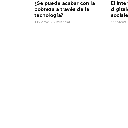
¿Se puede acabar con la
El inte
pobreza a través de la
digita
tecnología?
social
119 views
2 min read
111 views