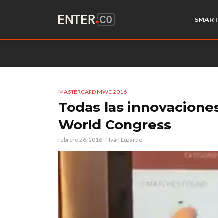
SMART
MASTERCARD MWC 2016
Todas las innovacione
World Congress
febrero 26, 2016
Iván Luzardo