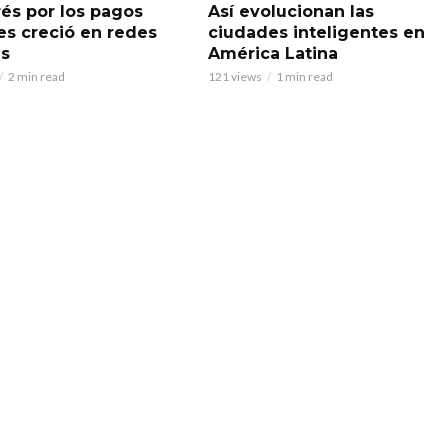
rés por los pagos
Así evolucionan las
les creció en redes
ciudades inteligentes en
es
América Latina
2 min read
121 views
1 min read