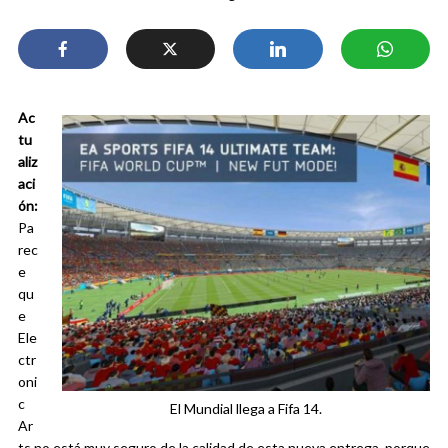
Ac
tu
aliz
aci
ón:
Pa
rec
e
qu
e
Ele
ctr
oni
c
El Mundial llega a Fifa 14.
Ar
ts no está muy seguro de la calidad de esta nueva entrega, porque