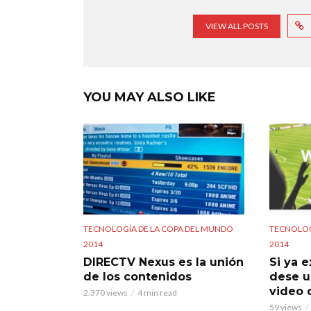
VIEW ALL POSTS
YOU MAY ALSO LIKE
TECNOLOGÍA DE LA COPA DEL MUNDO
TECNOLOG
2014
2014
DIRECTV Nexus es la unión
Si ya e
de los contenidos
dese u
video 
2.370 views
4 min read
59 views