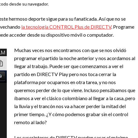
todo desde su navegador.
este hermoso deporte sigue para su fanaticada. Así que no se
rovechando
la tecnología CONTROL Plus de DIRECTV
. Programe
uede acceder desde su dispositivo móvil o computador.
Muchas veces nos encontramos con que se nos olvidó
programar el partido la noche anterior y nos acordamos al
llegar al trabajo. Puede ser que comenzamos a ver el
partido en DIRECTV Play pero nos toca cerrar la
plataforma por ocuparnos en otra tarea, y no nos
queremos perder de lo que viene. Incluso pensábamos que
íbamos a ver el clásico colombiano al llegar a la casa, pero
la lluvia y el trancón nos va a hacer perder la mitad del
primer tiempo. ¿Y cómo podemos grabar sin el control
remoto al lado?
Los suscriptores de DIRECTV pueden sacar el máximo