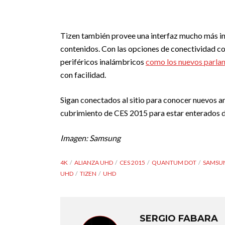
Tizen también provee una interfaz mucho más intu
contenidos. Con las opciones de conectividad c
periféricos inalámbricos
como los nuevos parlan
con facilidad.
Sigan conectados al sitio para conocer nuevos a
cubrimiento de CES 2015 para estar enterados d
Imagen: Samsung
4K
ALIANZA UHD
CES 2015
QUANTUM DOT
SAMSU
UHD
TIZEN
UHD
SERGIO FABARA