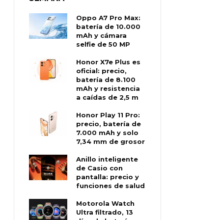
Oppo A7 Pro Max:
batería de 10.000
mAh y cámara
selfie de 50 MP
Honor X7e Plus es
oficial: precio,
batería de 8.100
mAh y resistencia
a caídas de 2,5 m
Honor Play 11 Pro:
precio, batería de
7.000 mAh y solo
7,34 mm de grosor
Anillo inteligente
de Casio con
pantalla: precio y
funciones de salud
Motorola Watch
Ultra filtrado, 13