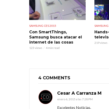
SAMSUNG CES 2015
SAMSUNG 
Con SmartThings,
Hands-
Samsung busca atacar el
televi
internet de las cosas
219 views
123 views
4 min read
4 COMMENTS
Cesar A Carranza M
enero 6, 2015 a las 7:28 PM
Excelentes Noticias.