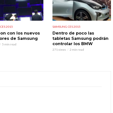
CES 2015
SAMSUNG CES 2015
on con los nuevos
Dentro de poco las
sores de Samsung
tabletas Samsung podrán
controlar los BMW
5 min read
271 views
2 min read