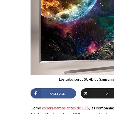
Los televisores SUHD de Samsung 
FACEBOOK
X
Como
esperábamos antes de CES
, las compañí