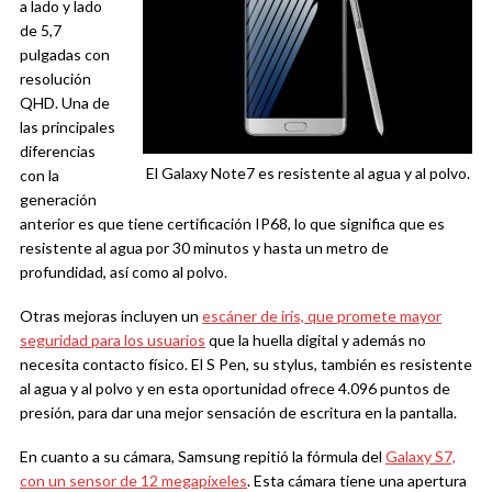
a lado y lado
de 5,7
pulgadas con
resolución
QHD. Una de
las principales
diferencias
El Galaxy Note7 es resistente al agua y al polvo.
con la
generación
anterior es que tiene certificación IP68, lo que significa que es
resistente al agua por 30 minutos y hasta un metro de
profundidad, así como al polvo.
Otras mejoras incluyen un
escáner de iris, que promete mayor
seguridad para los usuarios
que la huella digital y además no
necesita contacto físico. El S Pen, su stylus, también es resistente
al agua y al polvo y en esta oportunidad ofrece 4.096 puntos de
presión, para dar una mejor sensación de escritura en la pantalla.
En cuanto a su cámara, Samsung repitió la fórmula del
Galaxy S7,
con un sensor de 12 megapíxeles
. Esta cámara tiene una apertura