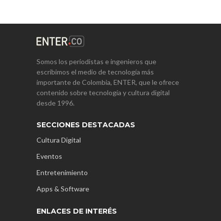
Somos los periodistas e ingenieros que
escribimos el medio de tecnología más
importante de Colombia, ENTER, que le ofrece
contenido sobre tecnología y cultura digital
desde 1996.
SECCIONES DESTACADAS
Cultura Digital
Eventos
Entretenimiento
Apps & Software
ENLACES DE INTERÉS