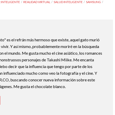
 INTELIGENTE
REALIDAD VIRTUAL
SALUD INTELIGENTE
SAMSUNG
ato" es el refrán más hermoso que existe, aquel gato murió
 vivir. Y así mismo, probablemente moriré en la búsqueda
con el mundo. Me gusta mucho el cine asiático, los romances
monstruosos personajes de Takashi Miike. Me encanta
o decir que la influencia que tengo por parte de los
n influenciado mucho como veo la fotografía y el cine. Y
R.CO, buscando conocer nueva información sobre este
mágenes. Me gusta el chocolate blanco.