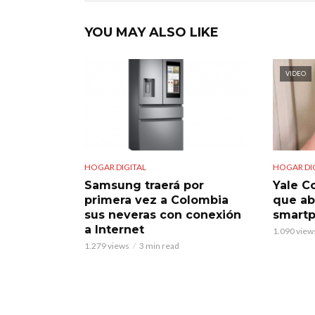
YOU MAY ALSO LIKE
VIDEO
HOGAR DIGITAL
HOGAR DI
Samsung traerá por
Yale C
primera vez a Colombia
que ab
sus neveras con conexión
smart
a Internet
1.090 view
1.279 views
3 min read