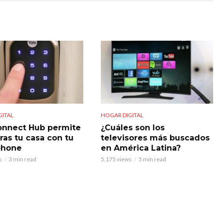
GITAL
HOGAR DIGITAL
onnect Hub permite
¿Cuáles son los
ras tu casa con tu
televisores más buscados
phone
en América Latina?
s
3 min read
5.175 views
5 min read