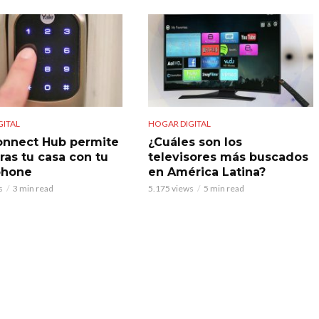
GITAL
HOGAR DIGITAL
onnect Hub permite
¿Cuáles son los
ras tu casa con tu
televisores más buscados
phone
en América Latina?
s
3 min read
5.175 views
5 min read