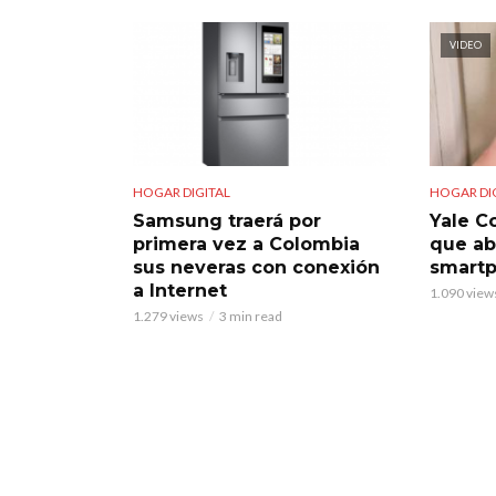
VIDEO
HOGAR DIGITAL
HOGAR DI
Samsung traerá por
Yale C
primera vez a Colombia
que ab
sus neveras con conexión
smart
a Internet
1.090 view
1.279 views
3 min read