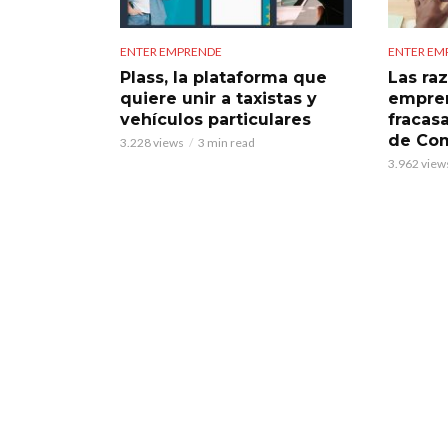
ENTER EMPRENDE
ENTER EM
Plass, la plataforma que
Las ra
quiere unir a taxistas y
empre
vehículos particulares
fracas
de Co
3.228 views
3 min read
3.962 view