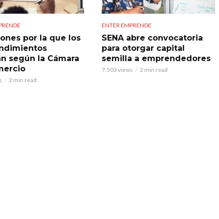
PRENDE
ENTER EMPRENDE
zones por la que los
SENA abre convocatoria
ndimientos
para otorgar capital
an según la Cámara
semilla a emprendedores
mercio
7.503 views
2 min read
s
2 min read