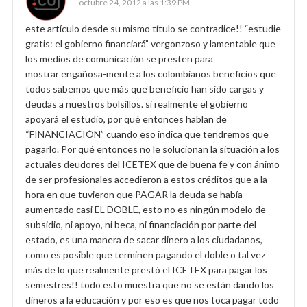
octubre 24, 2012 a las 1:39 PM
este artículo desde su mismo título se contradice!! “estudie
gratis: el gobierno financiará” vergonzoso y lamentable que
los medios de comunicación se presten para
mostrar engañosa-mente a los colombianos beneficios que
todos sabemos que más que beneficio han sido cargas y
deudas a nuestros bolsillos. si realmente el gobierno
apoyará el estudio, por qué entonces hablan de
“FINANCIACIÓN” cuando eso indica que tendremos que
pagarlo. Por qué entonces no le solucionan la situación a los
actuales deudores del ICETEX que de buena fe y con ánimo
de ser profesionales accedieron a estos créditos que a la
hora en que tuvieron que PAGAR la deuda se había
aumentado casi EL DOBLE, esto no es ningún modelo de
subsidio, ni apoyo, ni beca, ni financiación por parte del
estado, es una manera de sacar dinero a los ciudadanos,
como es posible que terminen pagando el doble o tal vez
más de lo que realmente prestó el ICETEX para pagar los
semestres!! todo esto muestra que no se están dando los
dineros a la educación y por eso es que nos toca pagar todo