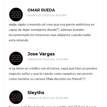
OMAR RUEDA
octubre 25, 2012 a las 4:53 PM
ejejje sigalo creyendo ud cree que esa gente ambiciosa es
capaz de dejar semejante deuda??, ademas pueden
incrementarle los intereses mas adelante cuando nadie
este mirando
Jose Vargas
octubre 24, 2012 a las 11:50 AM
si ya tiene un crédito con el icetex, sepa que hizo un pésimo
negocio señor y que le caerán como vampiros tan pronto
como termine su carrera. Mala decisión my friend!!!!
Sleyths
octubre 24, 2012 a las 10:23 AM
Si ya se está financiando con un crédito ICETEX (ej: Acess),