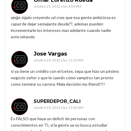
octubre 25, 2012 a las 4:53 PM
ejejje sigalo creyendo ud cree que esa gente ambiciosa es
capaz de dejar semejante deuda??, ademas pueden
incrementarle los intereses mas adelante cuando nadie
este mirando
Jose Vargas
octubre 24, 2012 a las 11:50 AM
si ya tiene un crédito con el icetex, sepa que hizo un pésimo
negocio señor y que le caerán como vampiros tan pronto
como termine su carrera. Mala decisión my friend!!!!
SUPERDEPOR_CALI
octubre 24, 2012 a las 11:03 AM
Es FALSO que haya un deficit de personas con
conocimientos en TI, si la gente ya no busca estudiar