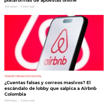
plataformas de apuestas online
102 views
5 min read
TRANSFORMACIÓN DIGITAL
¿Cuentas falsas y correos masivos? El
escándalo de lobby que salpica a Airbnb
Colombia
509 views
3 min read