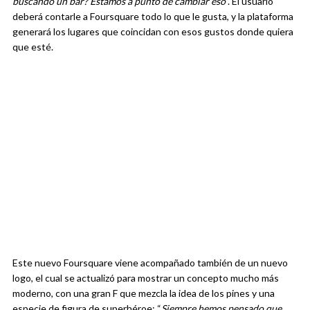
buscando un bar? Estamos a punto de cambiar eso
”. El usuario
deberá contarle a Foursquare todo lo que le gusta, y la plataforma
generará los lugares que coincidan con esos gustos donde quiera
que esté.
Este nuevo Foursquare viene acompañado también de un nuevo
logo, el cual se actualizó para mostrar un concepto mucho más
moderno, con una gran F que mezcla la idea de los pines y una
especie de figura de superhéroe: “
Siempre hemos pensado que