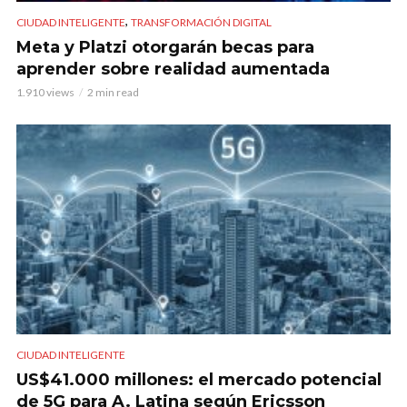
,
CIUDAD INTELIGENTE
TRANSFORMACIÓN DIGITAL
Meta y Platzi otorgarán becas para
aprender sobre realidad aumentada
1.910 views
2 min read
CIUDAD INTELIGENTE
US$41.000 millones: el mercado potencial
de 5G para A. Latina según Ericsson