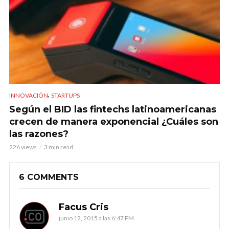
,
INNOVACIÓN
STARTUPS
Según el BID las fintechs latinoamericanas
crecen de manera exponencial ¿Cuáles son
las razones?
226 views
3 min read
6 COMMENTS
Facus Cris
junio 12, 2015 a las 6:47 PM