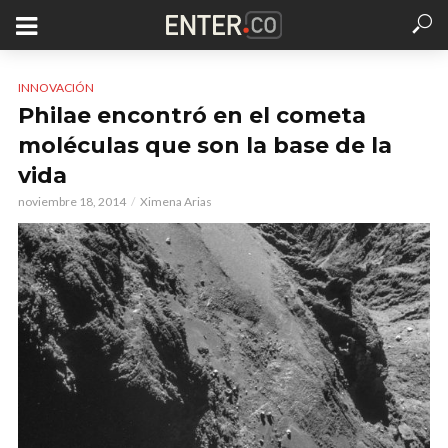
INNOVACIÓN
Philae encontró en el cometa
moléculas que son la base de la
vida
noviembre 18, 2014
Ximena Arias