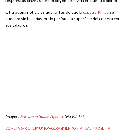
respuestas claves sobre el origen de la vida en nuestro planeta.
Otra buena noticia es que, antes de que la
cápsula Philae
se
quedara sin baterías, pudo perforar la superficie del cometa con
sus taladros.
Imagen:
European Space Agency
(vía Flickr).
COMETA 67P/CHURYUMOV-GERASIMENKO
PHILAE
ROSETTA