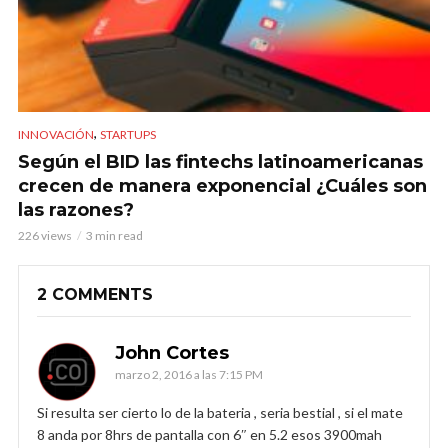
,
INNOVACIÓN
STARTUPS
Según el BID las fintechs latinoamericanas
crecen de manera exponencial ¿Cuáles son
las razones?
226 views
3 min read
2 COMMENTS
John Cortes
marzo 2, 2016 a las 7:15 PM
Si resulta ser cierto lo de la bateria , seria bestial , si el mate
8 anda por 8hrs de pantalla con 6″ en 5.2 esos 3900mah