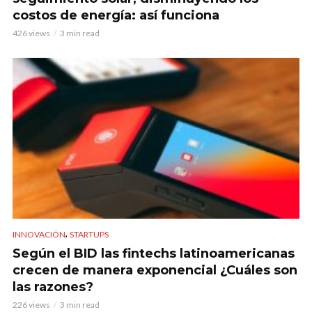
costos de energía: así funciona
426 views
3 min read
,
INNOVACIÓN
STARTUPS
Según el BID las fintechs latinoamericanas
crecen de manera exponencial ¿Cuáles son
las razones?
226 views
3 min read