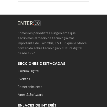
Somos los periodistas e ingenieros que
escribimos el medio de tecnología más
importante de Colombia, ENTER, que le ofrece
contenido sobre tecnología y cultura digital
desde 1996.
SECCIONES DESTACADAS
Cultura Digital
Eventos
Entretenimiento
Apps & Software
ENLACES DE INTERÉS