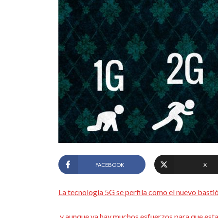
FACEBOOK
X
La tecnología 5G se perfila como el nuevo basti
y aunque ya hay muchos esfuerzos para que esta 