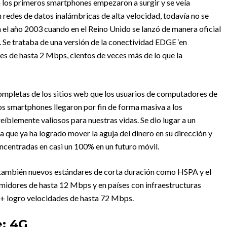
a los primeros smartphones empezaron a surgir y se veía
an redes de datos inalámbricas de alta velocidad, todavía no se
 el año 2003 cuando en el Reino Unido se lanzó de manera oficial
 Se trataba de una versión de la conectividad EDGE ‘en
des de hasta 2 Mbps, cientos de veces más de lo que la
ompletas de los sitios web que los usuarios de computadores de
os smartphones llegaron por fin de forma masiva a los
íblemente valiosos para nuestras vidas. Se dio lugar a un
a que ya ha logrado mover la aguja del dinero en su dirección y
ncentradas en casi un 100% en un futuro móvil.
uz también nuevos estándares de corta duración como HSPA y el
idores de hasta 12 Mbps y en países con infraestructuras
A+ logro velocidades de hasta 72 Mbps.
e: 4G