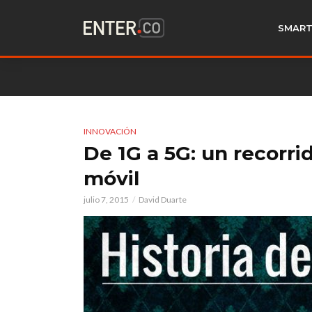
SMART
INNOVACIÓN
De 1G a 5G: un recorrid
móvil
julio 7, 2015
David Duarte