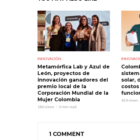
INNOVACIÓN
INNOVAC
Metamórfica Lab y Azul de
Colomb
León, proyectos de
sistem
innovación ganadores del
solar,
premio local de la
costos
Corporación Mundial de la
funcio
Mujer Colombia
424 views
186 views
3 min read
1 COMMENT