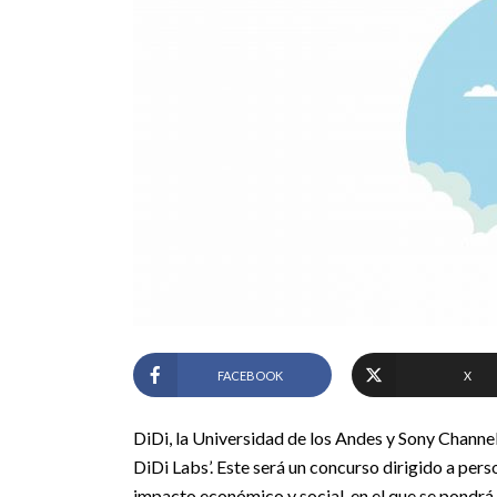
FACEBOOK
X
DiDi, la Universidad de los Andes y Sony Channe
DiDi Labs’. Este será un concurso dirigido a per
impacto económico y social, en el que se pondrá