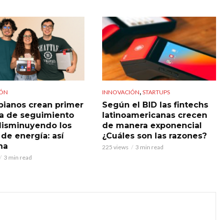
,
IÓN
INNOVACIÓN
STARTUPS
ianos crean primer
Según el BID las fintechs
a de seguimiento
latinoamericanas crecen
 disminuyendo los
de manera exponencial
 de energía: así
¿Cuáles son las razones?
na
225 views
3 min read
3 min read