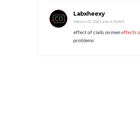
Labxheexy
febrero 15, 2021 a las 6:18 AM
effect of cialis on men
effects o
problems