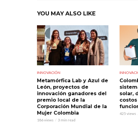
YOU MAY ALSO LIKE
INNOVACIÓN
INNOVAC
Metamórfica Lab y Azul de
Colomb
León, proyectos de
sistem
innovación ganadores del
solar,
premio local de la
costos
Corporación Mundial de la
funcio
Mujer Colombia
425 views
186 views
3 min read