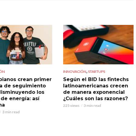
,
IÓN
INNOVACIÓN
STARTUPS
ianos crean primer
Según el BID las fintechs
a de seguimiento
latinoamericanas crecen
 disminuyendo los
de manera exponencial
 de energía: así
¿Cuáles son las razones?
na
225 views
3 min read
3 min read