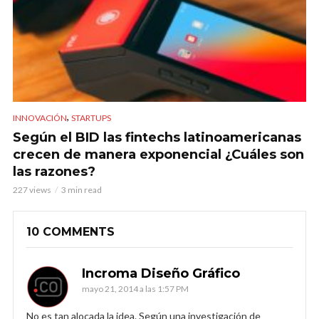
,
INNOVACIÓN
STARTUPS
Según el BID las fintechs latinoamericanas
crecen de manera exponencial ¿Cuáles son
las razones?
227 views
3 min read
10 COMMENTS
Incroma Diseño Gráfico
mayo 21, 2014 a las 1:57 PM
No es tan alocada la idea. Según una investigación de