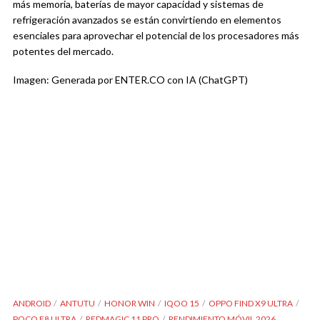
más memoria, baterías de mayor capacidad y sistemas de
refrigeración avanzados se están convirtiendo en elementos
esenciales para aprovechar el potencial de los procesadores más
potentes del mercado.
Imagen: Generada por ENTER.CO con IA (ChatGPT)
ANDROID
ANTUTU
HONOR WIN
IQOO 15
OPPO FIND X9 ULTRA
POCO F8 ULTRA
REDMAGIC 11 PRO
RENDIMIENTO MÓVIL 2026