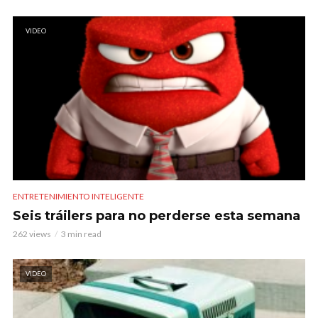
VIDEO
ENTRETENIMIENTO INTELIGENTE
Seis tráilers para no perderse esta semana
262 views
3 min read
VIDEO