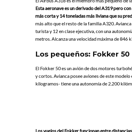
El Airbus A318 es el miembro más pequeño de la f
Esta aeronave es un derivado del A319 pero con 
más corta y 14 toneladas más liviana que su pre
más alto que el resto de la familia A320. Avianc
turista y 12 en clase ejecutiva, con una autonom
metros. Alcanza una velocidad máxima de 846 ki
Los pequeños: Fokker 50
El Fokker 50 es un avión de dos motores turbohél
y cortos. Avianca posee aviones de este modelo e
kilogramos- tiene una autonomía de 2.200 kilóm
Los vuelos del Fokker funcionan entre distancias