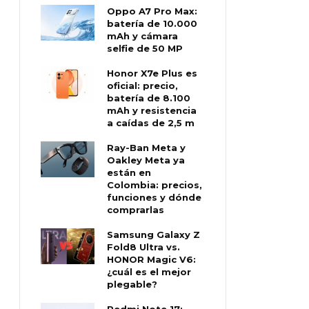
Oppo A7 Pro Max:
batería de 10.000
mAh y cámara
selfie de 50 MP
Honor X7e Plus es
oficial: precio,
batería de 8.100
mAh y resistencia
a caídas de 2,5 m
Ray-Ban Meta y
Oakley Meta ya
están en
Colombia: precios,
funciones y dónde
comprarlas
Samsung Galaxy Z
Fold8 Ultra vs.
HONOR Magic V6:
¿cuál es el mejor
plegable?
Redmi Note 17: