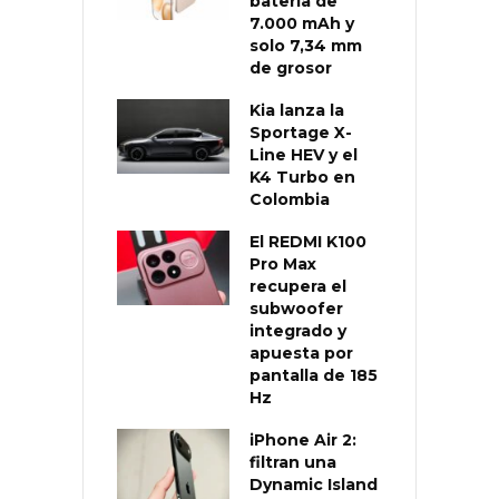
batería de
7.000 mAh y
solo 7,34 mm
de grosor
Kia lanza la
Sportage X-
Line HEV y el
K4 Turbo en
Colombia
El REDMI K100
Pro Max
recupera el
subwoofer
integrado y
apuesta por
pantalla de 185
Hz
iPhone Air 2:
filtran una
Dynamic Island