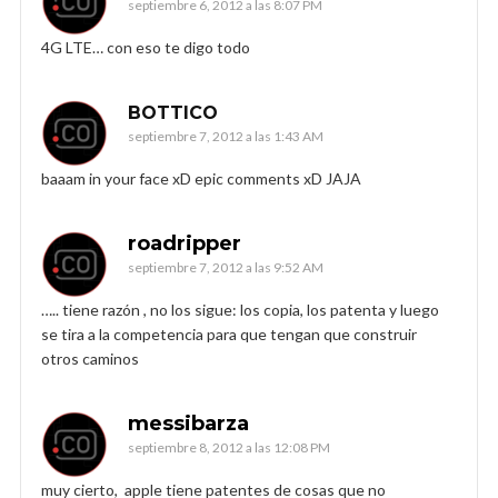
septiembre 6, 2012 a las 8:07 PM
4G LTE… con eso te digo todo
BOTTICO
septiembre 7, 2012 a las 1:43 AM
baaam in your face xD epic comments xD JAJA
roadripper
septiembre 7, 2012 a las 9:52 AM
….. tiene razón , no los sigue: los copia, los patenta y luego
se tira a la competencia para que tengan que construir
otros caminos
messibarza
septiembre 8, 2012 a las 12:08 PM
muy cierto, apple tiene patentes de cosas que no