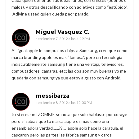
Cada quien defiende sus ideas: unos, con chistes (buenos o
malos), y otros descalificando con adjetivos como “estúpido”.
Adivine usted quien queda peor parado.
Miguel Vasquez C.
septiembre 7, 2012 a las 4:29 PM
AL igual apple le compra los chips a Samsung, creo que como
marca branding apple es mas “famosa”, pero en tecnología
indiscutiblemente samsung tiene una ventaja, televisores,
computadores, camaras, etc; las dos son muy buenas yo me
quedaría con samsung ya que estoy a gusto con Android.
messibarza
septiembre 8, 2012 a las 12:00 PM
tu si eres un IZOMBIE se nota que solo hablaste por corage
pero si sabias que tu marca apple es mas como una
ensambladora verdad……??… apple solo hace la caratula, el
cascaron pero las partes las fabrica samsung y otros