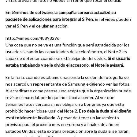
vistas previas de fotos o videos sin tener que tocar el celular.
En términos de software, la compañía coreana actualizó su
paquete de aplicaciones para integrar al S Pen
. En el video pueden
ver el S Pen y el celular en acción.
http://vimeo.com/48898296
Una cosa que no se ve es una función que será agradecida por los
usuarios. Usando las capacidades del acelerómetro, el Note 2 es
capaz de detectar cuando se está alejando del stylus.
Si el usuario
estaba trabajando y se le olvido el accesorio, el Note le avisará.
En la fería, cuando estabamos haciendo la sesión de fotografía se
nos acercó un representante de Samsung exigiendo ver las fotos.
Al acreditarse como prensa, uno acepta que la organización puede
revisar el material, por lo que nos tocó acceder. Al ver que
teníamos fotos cercanas, nos obligaron a borrarlas ya que está
prohibido hacer ‘close-ups’ del Note 2.
Eso deja la duda si el diseño
está totalmente finalizado.
A pesar de tener un lanzamiento
previsto para el próximo mes en Europa y a finales de año en
Estados Unidos, esta extraña precaución abre la duda si se harán