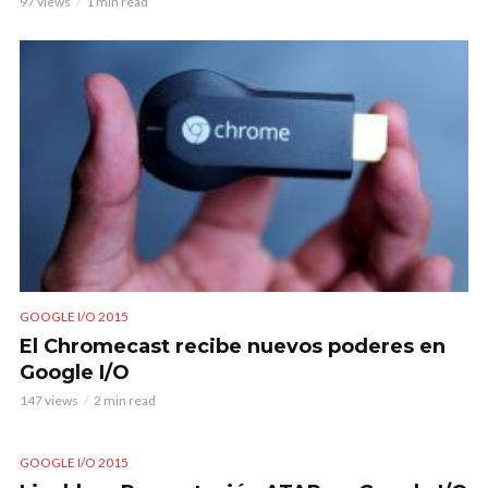
97 views
1 min read
GOOGLE I/O 2015
El Chromecast recibe nuevos poderes en
Google I/O
147 views
2 min read
GOOGLE I/O 2015
VIDEO