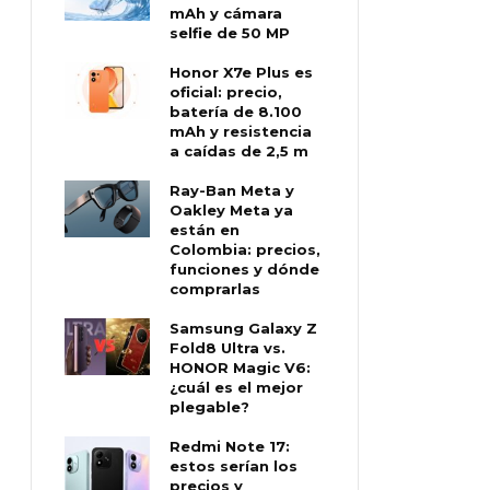
mAh y cámara
selfie de 50 MP
Honor X7e Plus es
oficial: precio,
batería de 8.100
mAh y resistencia
a caídas de 2,5 m
Ray-Ban Meta y
Oakley Meta ya
están en
Colombia: precios,
funciones y dónde
comprarlas
Samsung Galaxy Z
Fold8 Ultra vs.
HONOR Magic V6:
¿cuál es el mejor
plegable?
Redmi Note 17:
estos serían los
precios y