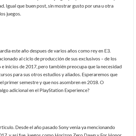
. Igual que buen post, sin mostrar gusto por una u otra
los juegos.
ardia este año despues de varios años como rey en E3.
ionado al ciclo de producción de sus exclusivos – de los
 e inicios de 2017, pero también preocupa que la necesidad
cursos para sus otros estudios y aliados. Esperaremos que
 el primer semestre y que nos asombren en 2018. O
lgo adicional en el PlayStation Experience?
rticulo. Desde el año pasado Sony venia ya mencionando
 2017, y así fue, juegos como Horizon Zero Dawn y For Honor