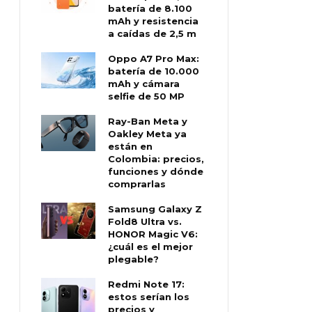
batería de 8.100
mAh y resistencia
a caídas de 2,5 m
Oppo A7 Pro Max:
batería de 10.000
mAh y cámara
selfie de 50 MP
Ray-Ban Meta y
Oakley Meta ya
están en
Colombia: precios,
funciones y dónde
comprarlas
Samsung Galaxy Z
Fold8 Ultra vs.
HONOR Magic V6:
¿cuál es el mejor
plegable?
Redmi Note 17:
estos serían los
precios y