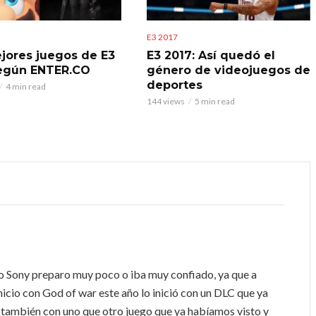
E3 2017
jores juegos de E3
E3 2017: Así quedó el
egún ENTER.CO
género de videojuegos de
deportes
4 min read
144 views
5 min read
o Sony preparo muy poco o iba muy confiado, ya que a
nicio con God of war este año lo inició con un DLC que ya
, también con uno que otro juego que ya habíamos visto y