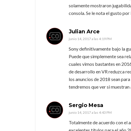
solamente mostraron jugabilidad
consola. Se le nota el gusto por 
Julian Arce
junio 14, 2017 a las 4:19 PM
Sony definitivamente bajo la gu
Puede que simplemente sea relac
cuales vimos bastantes en 2016
de desarrollo en VR reduzca re
los anuncios de 2018 sean para
tendremos que ver si muestran a
Sergio Mesa
junio 14, 2017 a las 4:43 PM
Totalmente de acuerdo con el a
excelentes títulos para el año