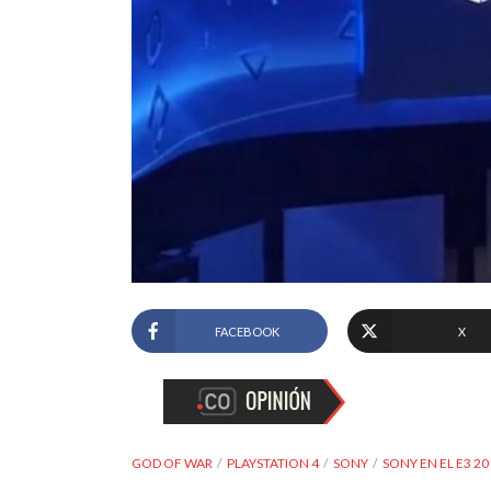
FACEBOOK
X
GOD OF WAR
PLAYSTATION 4
SONY
SONY EN EL E3 20