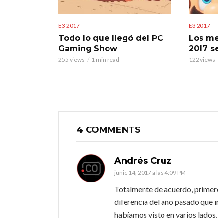
E3 2017
E3 2017
Todo lo que llegó del PC
Los me
Gaming Show
2017 s
255 views
1 min read
122 views
4 COMMENTS
Andrés Cruz
junio 14, 2017 a las 4:09 PM
Totalmente de acuerdo, primer
diferencia del año pasado que i
habíamos visto en varios lados