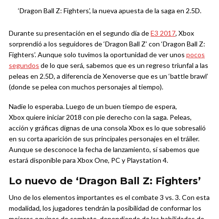
‘Dragon Ball Z: Fighters’, la nueva apuesta de la saga en 2.5D.
Durante su presentación en el segundo día de
E3 2017
, Xbox
sorprendió a los seguidores de ‘Dragon Ball Z’ con ‘Dragon Ball Z:
Fighters’. Aunque solo tuvimos la oportunidad de ver unos
pocos
segundos
de lo que será, sabemos que es un regreso triunfal a las
peleas en 2.5D, a diferencia de Xenoverse que es un ‘battle brawl’
(donde se pelea con muchos personajes al tiempo).
Nadie lo esperaba. Luego de un buen tiempo de espera,
Xbox quiere iniciar 2018 con pie derecho con la saga. Peleas,
acción y gráficas dignas de una consola Xbox es lo que sobresalió
en su corta aparición de sus principales personajes en el tráiler.
Aunque se desconoce la fecha de lanzamiento, sí sabemos que
estará disponible para Xbox One, PC y Playstation 4.
Lo nuevo de ‘Dragon Ball Z: Fighters’
Uno de los elementos importantes es el combate 3 vs. 3. Con esta
modalidad, los jugadores tendrán la posibilidad de conformar los
mejores equipos de combate, dependiendo de las habilidades de